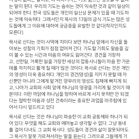
는 말이 된다. 우리의 기도는 숨쉬는 것이 익숙한 것과 같이 일상이
되어야 한다. 한국 성도들은 개인의 일신상 문제가 있을 때 기도하
는 것에 익숙하다. 그래서인지 목사의 13일의 금식 기도는 많은 성
도들에게 그 이유에 대하여 궁금증을 유발한 것 같다(착각인지도
모른다).
목사로 산다는 것이 사역에 치이다 보면 하나님 앞에서 자신을 돌
아보는 성찰의 기회가 점점 없어져 간다. 기도할 기회도 말씀을 깊
이 볼 수 있는 시간과 마음의 여유도 잃어간다. 경건을 가장하
고, 선한일, 거룩한 일을 가장한 세상의 잡동사니들이 마음 한 가운
데를 차지하고 활개 칠 때가 많은 것이다. 목사로 산다는 것은 개인
의 영성이 더욱 중요하다. 개인의 경건(영성)을 지키지 못할 때 자
신뿐만 아니라 그에게 맡겨진 양무리의 영성도 침체에 빠지게 되
고, 나아가 교회와 사회 앞에 하나님의 영광을 가리게 될 것이기 때
문이다. 이런 까닭에 하나님을 향하여 바르게 서지 못하면 안 되겠
다는 절박한 마음과 성전 건축이라는 중요한 과업을 마주함에 있
어서 다시 엎드리고 있다.
목사로 산다는 것은 하나님이 파송한 이 교회 공동체와 하나가 되
어 있다. 무엇을 해도 교회와 떼어놓고 생각할 수 없다. 그냥 동네
를 걸어 다녀도 그 교회 목사다. 성도들이 경건과 삶이 잘못되어도
그 목사가 잘못 가르쳐서라는 말을 듣는다. 그러므로 그들에게 기