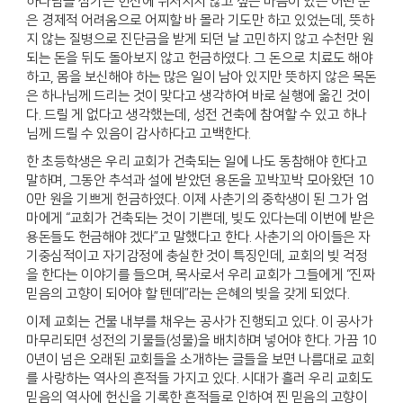
하나님을 섬기는 헌신에 뒤처지지 않고 싶은 마음이 있는 어떤 분
은 경제적 어려움으로 어찌할 바 몰라 기도만 하고 있었는데, 뜻하
지 않는 질병으로 진단금을 받게 되던 날 고민하지 않고 수천만 원
되는 돈을 뒤도 돌아보지 않고 헌금하였다. 그 돈으로 치료도 해야
하고, 몸을 보신해야 하는 많은 일이 남아 있지만 뜻하지 않은 목돈
은 하나님께 드리는 것이 맞다고 생각하여 바로 실행에 옮긴 것이
다. 드릴 게 없다고 생각했는데, 성전 건축에 참여할 수 있고 하나
님께 드릴 수 있음이 감사하다고 고백한다.
한 초등학생은 우리 교회가 건축되는 일에 나도 동참해야 한다고
말하며, 그동안 추석과 설에 받았던 용돈을 꼬박꼬박 모아왔던 10
0만 원을 기쁘게 헌금하였다. 이제 사춘기의 중학생이 된 그가 엄
마에게 “교회가 건축되는 것이 기쁜데, 빚도 있다는데 이번에 받은
용돈들도 헌금해야 겠다”고 말했다고 한다. 사춘기의 아이들은 자
기중심적이고 자기감정에 충실한 것이 특징인데, 교회의 빚 걱정
을 한다는 이야기를 들으며, 목사로서 우리 교회가 그들에게 “진짜
믿음의 고향이 되어야 할 텐데”라는 은혜의 빚을 갖게 되었다.
이제 교회는 건물 내부를 채우는 공사가 진행되고 있다. 이 공사가
마무리되면 성전의 기물들(성물)을 배치하며 넣어야 한다. 가끔 10
0년이 넘은 오래된 교회들을 소개하는 글들을 보면 나름대로 교회
를 사랑하는 역사의 흔적들 가지고 있다. 시대가 흘러 우리 교회도
믿음의 역사에 헌신을 기록한 흔적들로 인하여 찐 믿음의 고향이